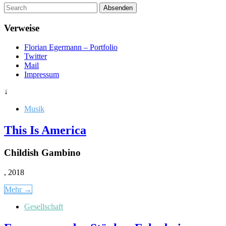
Um
Absenden
diese
Seite
Verweise
zu
suchen,
Florian Egermann – Portfolio
geben
Twitter
Sie
Mail
einen
Impressum
Suchbegriff
ein
↓
Musik
This Is America
Childish Gambino
, 2018
Mehr →
Gesellschaft