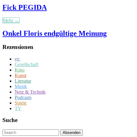
Fick PEGIDA
Mehr →
Onkel Floris endgültige Meinung
Rezensionen
etc
Gesellschaft
Kino
Kunst
Literatur
Musik
Netz & Technik
Podcasts
Spiele
TV
Suche
Um
Absenden