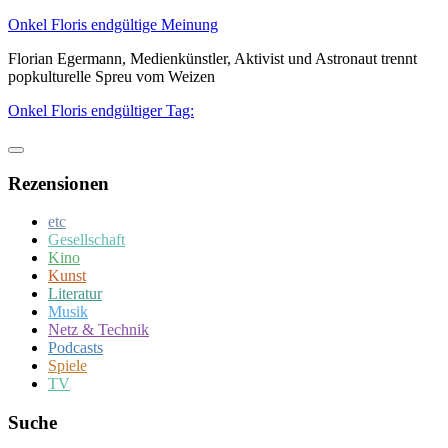
Zum
Onkel Floris endgültige Meinung
Inhalt
Florian Egermann, Medienkünstler, Aktivist und Astronaut trennt
springen
popkulturelle Spreu vom Weizen
Onkel Floris endgültiger Tag:
Rezensionen
etc
Gesellschaft
Kino
Kunst
Literatur
Musik
Netz & Technik
Podcasts
Spiele
TV
Suche