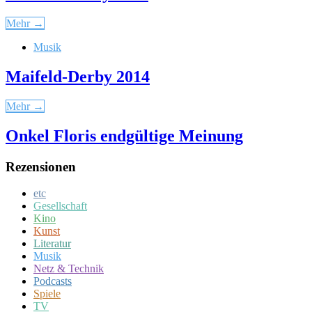
Mehr →
Musik
Maifeld-Derby 2014
Mehr →
Onkel Floris endgültige Meinung
Rezensionen
etc
Gesellschaft
Kino
Kunst
Literatur
Musik
Netz & Technik
Podcasts
Spiele
TV