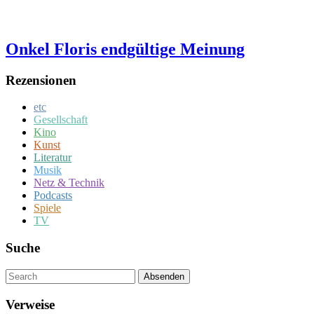
Onkel Floris endgültige Meinung
Rezensionen
etc
Gesellschaft
Kino
Kunst
Literatur
Musik
Netz & Technik
Podcasts
Spiele
TV
Suche
Um
Absenden
diese
Seite
Verweise
zu