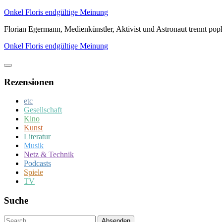
Zum
Onkel Floris endgültige Meinung
Inhalt
Florian Egermann, Medienkünstler, Aktivist und Astronaut trennt po
springen
Onkel Floris endgültige Meinung
Rezensionen
etc
Gesellschaft
Kino
Kunst
Literatur
Musik
Netz & Technik
Podcasts
Spiele
TV
Suche
Um
Absenden