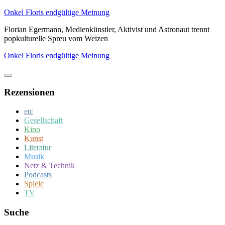
Zum
Onkel Floris endgültige Meinung
Inhalt
Florian Egermann, Medienkünstler, Aktivist und Astronaut trennt
springen
popkulturelle Spreu vom Weizen
Onkel Floris endgültige Meinung
Rezensionen
etc
Gesellschaft
Kino
Kunst
Literatur
Musik
Netz & Technik
Podcasts
Spiele
TV
Suche