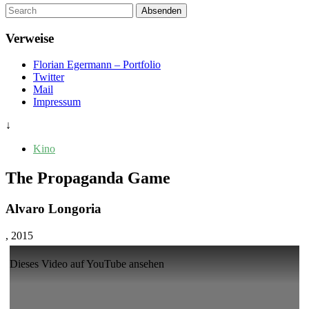
Um
Absenden
diese
Seite
Verweise
zu
suchen,
Florian Egermann – Portfolio
geben
Twitter
Sie
Mail
einen
Impressum
Suchbegriff
ein
↓
Kino
The Propaganda Game
Alvaro Longoria
, 2015
Dieses Video auf YouTube ansehen