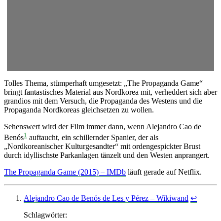
Tolles Thema, stümperhaft umgesetzt: „The Propaganda Game“
bringt fantastisches Material aus Nordkorea mit, verheddert sich aber
grandios mit dem Versuch, die Propaganda des Westens und die
Propaganda Nordkoreas gleichsetzen zu wollen.
Sehenswert wird der Film immer dann, wenn Alejandro Cao de
1
Benós
auftaucht, ein schillernder Spanier, der als
„Nordkoreanischer Kulturgesandter“ mit ordengespickter Brust
durch idyllischste Parkanlagen tänzelt und den Westen anprangert.
The Propaganda Game (2015) – IMDb
läuft gerade auf Netflix.
Alejandro Cao de Benós de Les y Pérez – Wikiwand
↩
Schlagwörter: