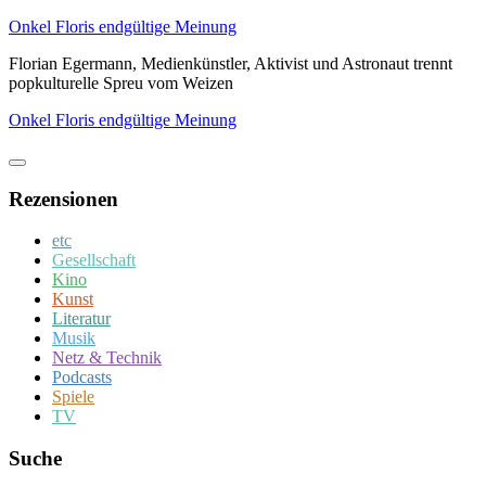
Zum
Onkel Floris endgültige Meinung
Inhalt
Florian Egermann, Medienkünstler, Aktivist und Astronaut trennt
springen
popkulturelle Spreu vom Weizen
Onkel Floris endgültige Meinung
Rezensionen
etc
Gesellschaft
Kino
Kunst
Literatur
Musik
Netz & Technik
Podcasts
Spiele
TV
Suche