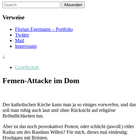
Um
Absenden
diese
Seite
Verweise
zu
suchen,
Florian Egermann – Portfolio
geben
Twitter
Sie
Mail
einen
Impressum
Suchbegriff
ein
↓
Gesellschaft
Femen-Attacke im Dom
Der katholischen Kirche kann man ja so einiges vorwerfen, und das
soll man ruhig auch laut und ohne Rücksicht auf religiöse
Befindlichkeiten tun.
Aber ist das noch provokativer Protest, oder schlicht (jawoll:) eitler
Radau um des Raudaus Willen? Für mich, dieses mal eindeutig:
Hooligans mit Brüsten.