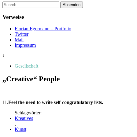
Um
Absenden
diese
Seite
Verweise
zu
suchen,
Florian Egermann – Portfolio
geben
Twitter
Sie
Mail
einen
Impressum
Suchbegriff
ein
↓
Gesellschaft
„Creative“ People
11.
Feel the need to write self-congratulatory lists.
Schlagwörter:
Kreatives
,
Kunst