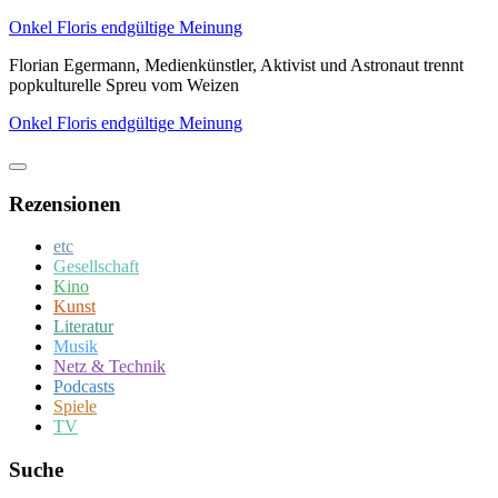
Zum
Onkel Floris endgültige Meinung
Inhalt
Florian Egermann, Medienkünstler, Aktivist und Astronaut trennt
springen
popkulturelle Spreu vom Weizen
Onkel Floris endgültige Meinung
Rezensionen
etc
Gesellschaft
Kino
Kunst
Literatur
Musik
Netz & Technik
Podcasts
Spiele
TV
Suche