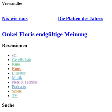
Verwandtes
Nix wie raus
Die Platten des Jahres
Onkel Floris endgültige Meinung
Rezensionen
etc
Gesellschaft
Kino
Kunst
Literatur
Musik
Netz & Technik
Podcasts
Spiele
TV
Suche