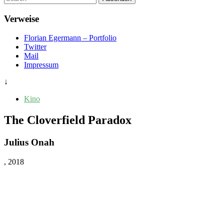
diese
Seite
Verweise
zu
suchen,
Florian Egermann – Portfolio
geben
Twitter
Sie
Mail
einen
Impressum
Suchbegriff
ein
↓
Kino
The Cloverfield Paradox
Julius Onah
, 2018