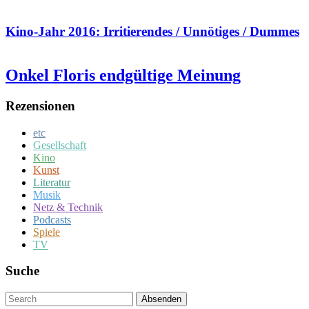
Kino-Jahr 2016: Irritierendes / Unnötiges / Dummes
Onkel Floris endgültige Meinung
Rezensionen
etc
Gesellschaft
Kino
Kunst
Literatur
Musik
Netz & Technik
Podcasts
Spiele
TV
Suche
Um
Absenden