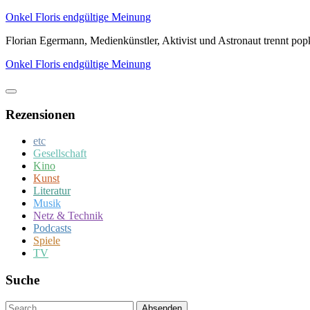
Zum
Onkel Floris endgültige Meinung
Inhalt
Florian Egermann, Medienkünstler, Aktivist und Astronaut trennt po
springen
Onkel Floris endgültige Meinung
Rezensionen
etc
Gesellschaft
Kino
Kunst
Literatur
Musik
Netz & Technik
Podcasts
Spiele
TV
Suche
Um
Absenden