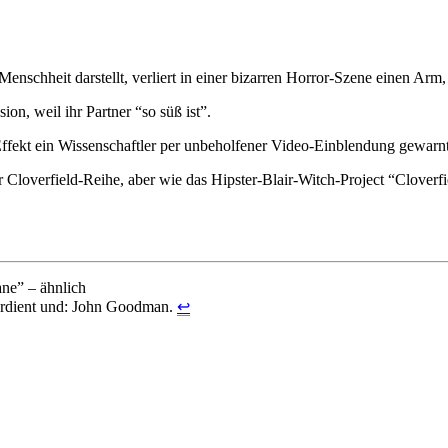
enschheit darstellt, verliert in einer bizarren Horror-Szene einen Arm,
on, weil ihr Partner “so süß ist”.
Effekt ein Wissenschaftler per unbeholfener Video-Einblendung gewarnt
 Cloverfield-Reihe, aber wie das Hipster-Blair-Witch-Project “Cloverf
ane” – ähnlich
erdient und: John Goodman.
↩