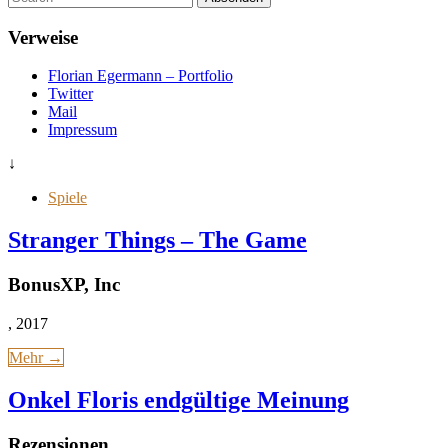
diese
Seite
Verweise
zu
suchen,
Florian Egermann – Portfolio
geben
Twitter
Sie
Mail
einen
Impressum
Suchbegriff
ein
↓
Spiele
Stranger Things – The Game
BonusXP, Inc
, 2017
Mehr →
Onkel Floris endgültige Meinung
Rezensionen