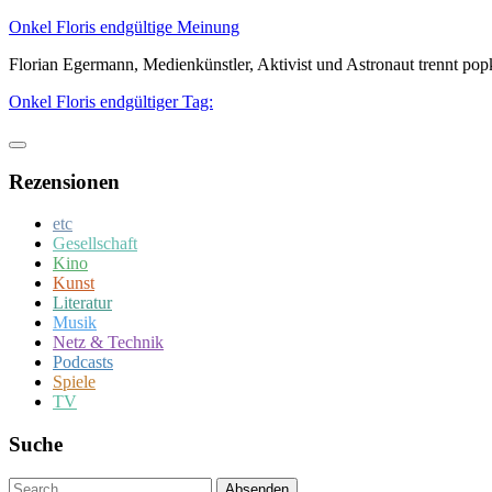
Zum
Onkel Floris endgültige Meinung
Inhalt
Florian Egermann, Medienkünstler, Aktivist und Astronaut trennt po
springen
Onkel Floris endgültiger Tag:
Rezensionen
etc
Gesellschaft
Kino
Kunst
Literatur
Musik
Netz & Technik
Podcasts
Spiele
TV
Suche
Um
Absenden