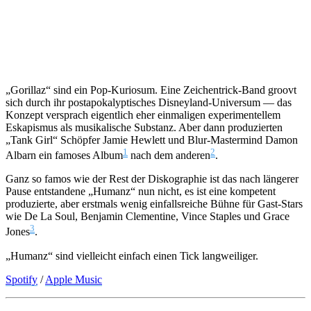
„Gorillaz“ sind ein Pop-Kuriosum. Eine Zeichentrick-Band groovt
sich durch ihr postapokalyptisches Disneyland-Universum — das
Konzept versprach eigentlich eher einmaligen experimentellem
Eskapismus als musikalische Substanz. Aber dann produzierten
„Tank Girl“ Schöpfer Jamie Hewlett und Blur-Mastermind Damon
1
2
Albarn ein famoses Album
nach dem anderen
.
Ganz so famos wie der Rest der Diskographie ist das nach längerer
Pause entstandene „Humanz“ nun nicht, es ist eine kompetent
produzierte, aber erstmals wenig einfallsreiche Bühne für Gast-Stars
wie De La Soul, Benjamin Clementine, Vince Staples und Grace
3
Jones
.
„Humanz“ sind vielleicht einfach einen Tick langweiliger.
Spotify
/
Apple Music