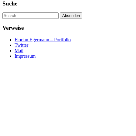
Suche
Um
Absenden
diese
Seite
Verweise
zu
suchen,
Florian Egermann – Portfolio
geben
Twitter
Sie
Mail
einen
Impressum
Suchbegriff
ein