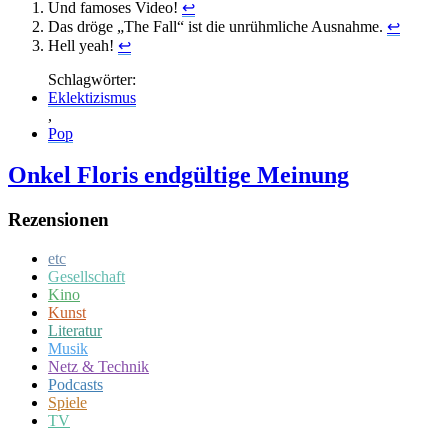
Und famoses Video!
↩
Das dröge „The Fall“ ist die unrühmliche Ausnahme.
↩
Hell yeah!
↩
Schlagwörter:
Ek­lek­ti­zis­mus
,
Pop
Onkel Floris endgültige Meinung
Rezensionen
etc
Gesellschaft
Kino
Kunst
Literatur
Musik
Netz & Technik
Podcasts
Spiele
TV