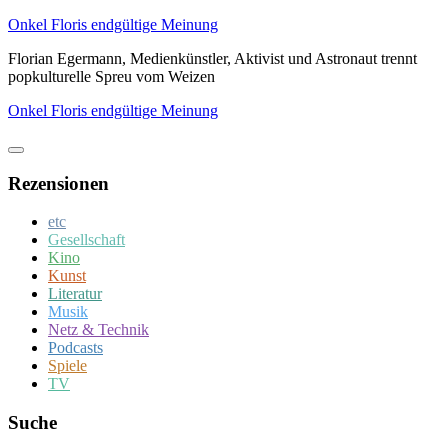
Zum
Onkel Floris endgültige Meinung
Inhalt
Florian Egermann, Medienkünstler, Aktivist und Astronaut trennt
springen
popkulturelle Spreu vom Weizen
Onkel Floris endgültige Meinung
Rezensionen
etc
Gesellschaft
Kino
Kunst
Literatur
Musik
Netz & Technik
Podcasts
Spiele
TV
Suche