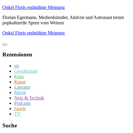
Zum
Onkel Floris endgültige Meinung
Inhalt
Florian Egermann, Medienkünstler, Aktivist und Astronaut trennt
springen
popkulturelle Spreu vom Weizen
Onkel Floris endgültige Meinung
Rezensionen
etc
Gesellschaft
Kino
Kunst
Literatur
Musik
Netz & Technik
Podcasts
Spiele
TV
Suche