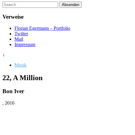
Um
Absenden
diese
Seite
Verweise
zu
suchen,
Florian Egermann – Portfolio
geben
Twitter
Sie
Mail
einen
Impressum
Suchbegriff
ein
↓
Musik
22, A Million
Bon Iver
, 2016