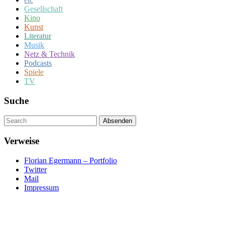
Gesellschaft
Kino
Kunst
Literatur
Musik
Netz & Technik
Podcasts
Spiele
TV
Suche
Um
Absenden
diese
Seite
Verweise
zu
suchen,
Florian Egermann – Portfolio
geben
Twitter
Sie
Mail
einen
Impressum
Suchbegriff
ein